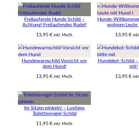
Freilaufende Hunde Schild –
Hunde-Willkommens
Achtung! Freilaufendes Rudel!
wohnen Leute 
13,95
€
13,95
€
inkl. MwSt.
ink
Hundewarnschild Vorsicht vor
Hundekot-Schild –
dem Hund!
mit!
13,95
€
13,95
€
inkl. MwSt.
ink
Im Sitzen pinkeln! – Lustiges
Toilettenregel-Schild
11,95
€
inkl. MwSt.