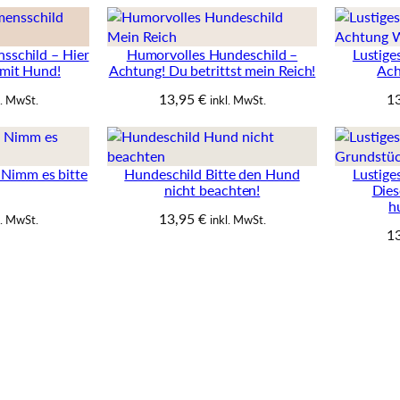
schild – Hier
Humorvolles Hundeschild –
Lustige
mit Hund!
Achtung! Du betrittst mein Reich!
Ach
13,95
€
1
l. MwSt.
inkl. MwSt.
 Nimm es bitte
Hundeschild Bitte den Hund
Lustige
nicht beachten!
Dies
h
13,95
€
l. MwSt.
inkl. MwSt.
1