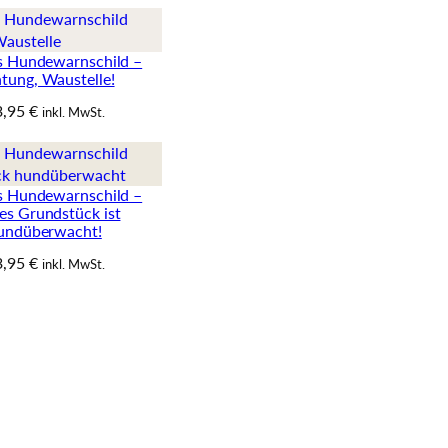
s Hundewarnschild –
tung, Waustelle!
3,95
€
inkl. MwSt.
s Hundewarnschild –
es Grundstück ist
undüberwacht!
3,95
€
inkl. MwSt.