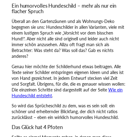
l
Ein humorvolles Hundeschild – mehr als nur ein
l
flacher Spruch
e
i
Überall an den Gartenzäunen und als Wohnungs-Deko
n
begegnen sie uns: Hundeschilder in allen Varianten, viele mit
M
einem lustigen Spruch wie „Vorsicht vor dem bisschen
e
Hund!“. Aber nicht alle sind originell und leider auch nicht
n
immer schön anzusehen. Allzu oft fragt man sich als
g
Betrachter: Was steht da? Was soll das? Gab es nichts
e
anderes?
Genau hier möchte der Schilderhund etwas beitragen. Alle
Texte seiner Schilder entspringen eigenen Ideen und alles ist
von Hand gezeichnet. In jedem Entwurf stecken viel Zeit
und Sorgfalt. Übrigens, für die, die es genauer wissen wollen:
Die einzelnen Schritte sind dargestellt auf der Seite
Wie ein
Hundeschild entsteht
.
So wird das Sprücheschild zu dem, was es sein soll: ein
schöner und erheiternder Blickfang, der dich nicht ratlos
zurücklässt – eben ein wirklich humorvolles Hundeschild.
Das Glück hat 4 Pfoten