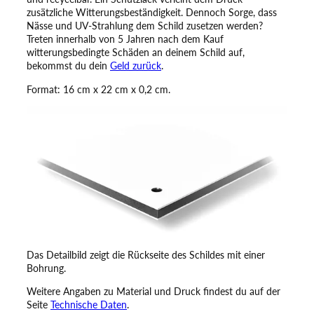
c
zusätzliche Witterungsbeständigkeit. Dennoch Sorge, dass
h
Nässe und UV-Strahlung dem Schild zusetzen werden?
i
Treten innerhalb von 5 Jahren nach dem Kauf
l
witterungsbedingte Schäden an deinem Schild auf,
d
bekommst du dein
Geld zurück
.
–
Format: 16 cm x 22 cm x 0,2 cm.
H
u
n
d
i
m
H
e
i
m
,
G
l
Das Detailbild zeigt die Rückseite des Schildes mit einer
ü
Bohrung.
c
Weitere Angaben zu Material und Druck findest du auf der
k
Seite
Technische Daten
.
a