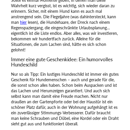
Sollte es einmal Momente geben, in denen man diese
Wahrheit kurz vergisst, ist es wichtig, sich wieder daran zu
erinnern. Sicher, mit einem Hund kann es auch mal
anstrengend sein. Die Flegeljahre (was dahintersteckt, kann
man
hier
lesen), die Hundehaare, der Dreck nach einem
Regenspaziergang, die eingeschränkte Urlaubsplanung…
eigentlich ist die Liste endlos. Aber alles, was wir investieren,
bekommen wir hundertfach zurück. Alleine für die
Situationen, die zum Lachen sind, hätte es sich schon
gelohnt!
Immer eine gute Geschenkidee: Ein humorvolles
Hundeschild
Nur so als Tipp: Ein lustiges Hundeschild ist immer ein gutes
Geschenk für Hundemenschen – auch und gerade für die,
die sonst schon alles haben. Schon beim Auspacken und ist
das Lachen und Herumzeigen garantiert. Und auch sich
selbst kann man damit eine Freude machen. Nicht nur
draußen an der Gartenpforte oder bei der Haustür ist ein
schöner Platz dafür, auch in der Wohnung aufgehängt ist es
ein zuverlässiger Stimmungs-Verbesserer. Dafür braucht
man keine Schrauben und Dübel, eine Kordel oder ein Draht
sieht gut aus und funktioniert überall.