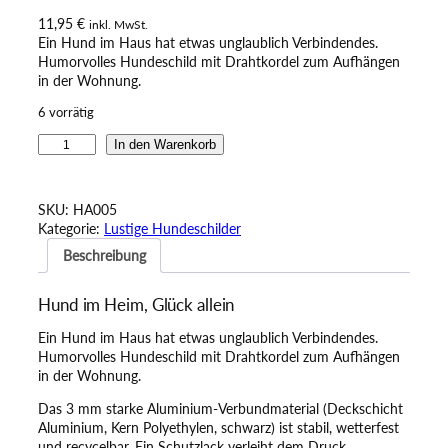
11,95
€
inkl. MwSt.
Ein Hund im Haus hat etwas unglaublich Verbindendes.
Humorvolles Hundeschild mit Drahtkordel zum Aufhängen
in der Wohnung.
6 vorrätig
H
In den Warenkorb
u
m
o
SKU:
HA005
r
Kategorie:
Lustige Hundeschilder
v
Beschreibung
o
l
l
Hund im Heim, Glück allein
e
s
Ein Hund im Haus hat etwas unglaublich Verbindendes.
H
Humorvolles Hundeschild mit Drahtkordel zum Aufhängen
u
in der Wohnung.
n
d
Das 3 mm starke Aluminium-Verbundmaterial (Deckschicht
e
Aluminium, Kern Polyethylen, schwarz) ist stabil, wetterfest
s
und recycelbar. Ein Schutzlack verleiht dem Druck