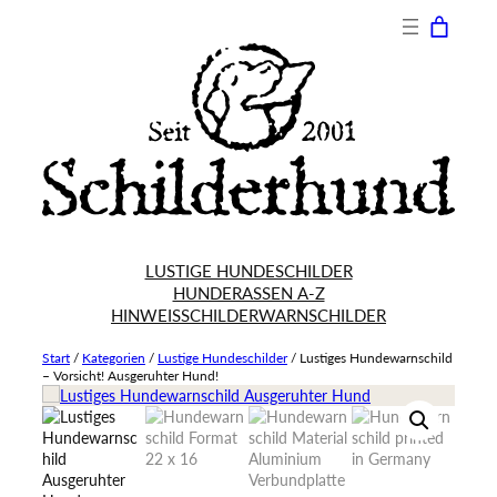
LUSTIGE HUNDESCHILDER
HUNDERASSEN A-Z
HINWEISSCHILDER
WARNSCHILDER
Start
/
Kategorien
/
Lustige Hundeschilder
/
Lustiges Hundewarnschild
– Vorsicht! Ausgeruhter Hund!