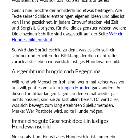
Was steht da? Was soll das? Gab es nichts anderes?
g
e
Genau hier möchte der Schilderhund etwas beitragen. Alle
r
Texte seiner Schilder entspringen eigenen Ideen und alles ist
u
von Hand gezeichnet. In jedem Entwurf stecken viel Zeit
h
und Sorgfalt. Übrigens, für die, die es genauer wissen wollen:
t
Die einzelnen Schritte sind dargestellt auf der Seite
Wie ein
e
Hundeschild entsteht
.
r
H
So wird das Sprücheschild zu dem, was es sein soll: ein
u
schöner und erheiternder Blickfang, der dich nicht ratlos
n
zurücklässt – eben ein wirklich lustiges Hundewarnschild.
d
Ausgeruht und hungrig nach Begegnung
!
M
Während wir Menschen froh sind, wenn mal keiner was von
e
uns will, geht es vor allem
jungen Hunden
ganz anders. An
n
diesen furchtbar langen Tagen, an denen mal wieder gar
g
nichts passiert, sind sie zu fast allem bereit. Da wird alles,
e
was sich bewegt, zum lang ersehnten Spielkameraden.
Merke: Wer Postbote wird, sollte Hunde mögen.
Immer eine gute Geschenkidee: Ein lustiges
Hundewarnschild
Nur so als Tipp: Ein witziges Hundeschild ist immer ein