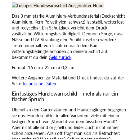
w
a
Das 3 mm starke Aluminium-Verbundmaterial (Deckschicht
r
Aluminium, Kern Polyethylen, schwarz) ist stabil, wetterfest
n
und recycelbar. Ein Schutzlack verleiht dem Druck
s
zusätzliche Witterungsbeständigkeit. Dennoch Sorge, dass
c
Nässe und UV-Strahlung dem Schild zusetzen werden?
h
Treten innerhalb von 5 Jahren nach dem Kauf
i
witterungsbedingte Schäden an deinem Schild auf,
l
bekommst du dein
Geld zurück
.
d
–
Format: 16 cm x 22 cm x 0,3 cm.
V
o
Weitere Angaben zu Material und Druck findest du auf der
r
Seite
Technische Daten
.
s
Ein lustiges Hundewarnschild – mehr als nur ein
i
flacher Spruch
c
h
Überall an den Gartenzäunen und Hauseingängen begegnen
t
sie uns: Hundeschilder in allen Varianten, viele mit einem
!
lustigen Spruch wie „Vorsicht vor dem bisschen Hund!“.
A
Aber nicht alle sind originell und leider auch nicht immer
u
schön anzusehen. Allzu oft fragt man sich als Betrachter:
s