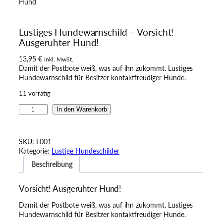
Lustiges Hundewarnschild – Vorsicht!
Ausgeruhter Hund!
13,95
€
inkl. MwSt.
Damit der Postbote weiß, was auf ihn zukommt. Lustiges
Hundewarnschild für Besitzer kontaktfreudiger Hunde.
11 vorrätig
L
In den Warenkorb
u
s
t
SKU:
L001
i
Kategorie:
Lustige Hundeschilder
g
Beschreibung
e
s
H
Vorsicht! Ausgeruhter Hund!
u
n
Damit der Postbote weiß, was auf ihn zukommt. Lustiges
d
Hundewarnschild für Besitzer kontaktfreudiger Hunde.
e