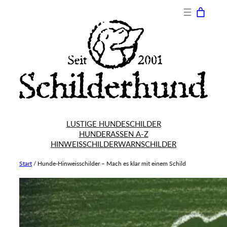
Zum
Inhalt
springen
LUSTIGE HUNDESCHILDER
HUNDERASSEN A-Z
HINWEISSCHILDER
WARNSCHILDER
Start
/
Hunde-Hinweisschilder – Mach es klar mit einem Schild