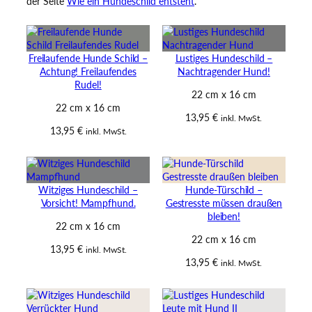
der Seite
Wie ein Hundeschild entsteht
.
Freilaufende Hunde Schild –
Lustiges Hundeschild –
Achtung! Freilaufendes
Nachtragender Hund!
Rudel!
22 cm x 16 cm
22 cm x 16 cm
13,95
€
inkl. MwSt.
13,95
€
inkl. MwSt.
Witziges Hundeschild –
Hunde-Türschild –
Vorsicht! Mampfhund.
Gestresste müssen draußen
bleiben!
22 cm x 16 cm
22 cm x 16 cm
13,95
€
inkl. MwSt.
13,95
€
inkl. MwSt.