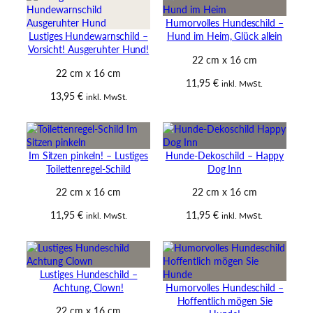
Humorvolles Hundeschild –
Lustiges Hundewarnschild –
Hund im Heim, Glück allein
Vorsicht! Ausgeruhter Hund!
22 cm x 16 cm
22 cm x 16 cm
11,95
€
inkl. MwSt.
13,95
€
inkl. MwSt.
Im Sitzen pinkeln! – Lustiges
Hunde-Dekoschild – Happy
Toilettenregel-Schild
Dog Inn
22 cm x 16 cm
22 cm x 16 cm
11,95
€
11,95
€
inkl. MwSt.
inkl. MwSt.
Lustiges Hundeschild –
Achtung, Clown!
Humorvolles Hundeschild –
Hoffentlich mögen Sie
22 cm x 16 cm