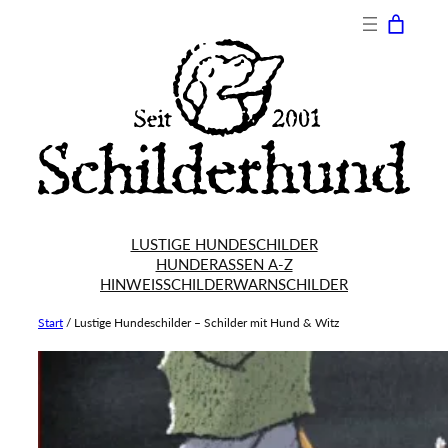
Zum
Inhalt
springen
LUSTIGE HUNDESCHILDER
HUNDERASSEN A-Z
HINWEISSCHILDER
WARNSCHILDER
Start
/
Lustige Hundeschilder – Schilder mit Hund & Witz