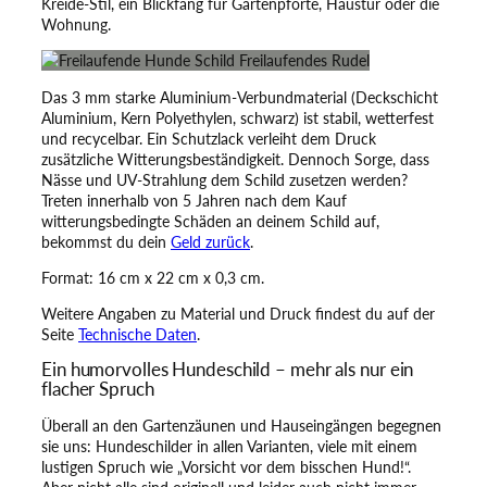
Kreide-Stil, ein Blickfang für Gartenpforte, Haustür oder die
u
Wohnung.
n
d
e
Das 3 mm starke Aluminium-Verbundmaterial (Deckschicht
S
Aluminium, Kern Polyethylen, schwarz) ist stabil, wetterfest
c
und recycelbar. Ein Schutzlack verleiht dem Druck
h
zusätzliche Witterungsbeständigkeit. Dennoch Sorge, dass
i
Nässe und UV-Strahlung dem Schild zusetzen werden?
l
Treten innerhalb von 5 Jahren nach dem Kauf
d
witterungsbedingte Schäden an deinem Schild auf,
–
bekommst du dein
Geld zurück
.
A
c
Format: 16 cm x 22 cm x 0,3 cm.
h
t
Weitere Angaben zu Material und Druck findest du auf der
u
Seite
Technische Daten
.
n
Ein humorvolles Hundeschild – mehr als nur ein
g
flacher Spruch
!
F
Überall an den Gartenzäunen und Hauseingängen begegnen
r
sie uns: Hundeschilder in allen Varianten, viele mit einem
e
lustigen Spruch wie „Vorsicht vor dem bisschen Hund!“.
i