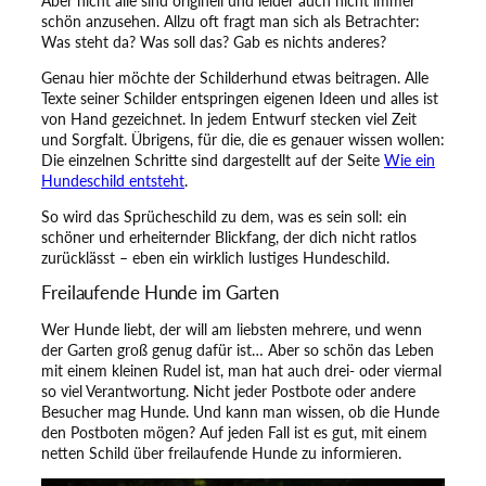
Aber nicht alle sind originell und leider auch nicht immer
l
schön anzusehen. Allzu oft fragt man sich als Betrachter:
a
Was steht da? Was soll das? Gab es nichts anderes?
u
f
Genau hier möchte der Schilderhund etwas beitragen. Alle
e
Texte seiner Schilder entspringen eigenen Ideen und alles ist
n
von Hand gezeichnet. In jedem Entwurf stecken viel Zeit
d
und Sorgfalt. Übrigens, für die, die es genauer wissen wollen:
e
Die einzelnen Schritte sind dargestellt auf der Seite
Wie ein
s
Hundeschild entsteht
.
R
u
So wird das Sprücheschild zu dem, was es sein soll: ein
d
schöner und erheiternder Blickfang, der dich nicht ratlos
e
zurücklässt – eben ein wirklich lustiges Hundeschild.
l
Freilaufende Hunde im Garten
!
M
Wer Hunde liebt, der will am liebsten mehrere, und wenn
e
der Garten groß genug dafür ist… Aber so schön das Leben
n
mit einem kleinen Rudel ist, man hat auch drei- oder viermal
g
so viel Verantwortung. Nicht jeder Postbote oder andere
e
Besucher mag Hunde. Und kann man wissen, ob die Hunde
den Postboten mögen? Auf jeden Fall ist es gut, mit einem
netten Schild über freilaufende Hunde zu informieren.