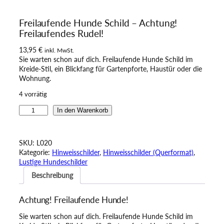
Freilaufende Hunde Schild – Achtung!
Freilaufendes Rudel!
13,95
€
inkl. MwSt.
Sie warten schon auf dich. Freilaufende Hunde Schild im
Kreide-Stil, ein Blickfang für Gartenpforte, Haustür oder die
Wohnung.
4 vorrätig
F
In den Warenkorb
r
e
i
SKU:
L020
l
Kategorie:
Hinweisschilder
, 
Hinweisschilder (Querformat)
, 
a
Lustige Hundeschilder
u
Beschreibung
f
e
n
Achtung! Freilaufende Hunde!
d
e
Sie warten schon auf dich. Freilaufende Hunde Schild im
H