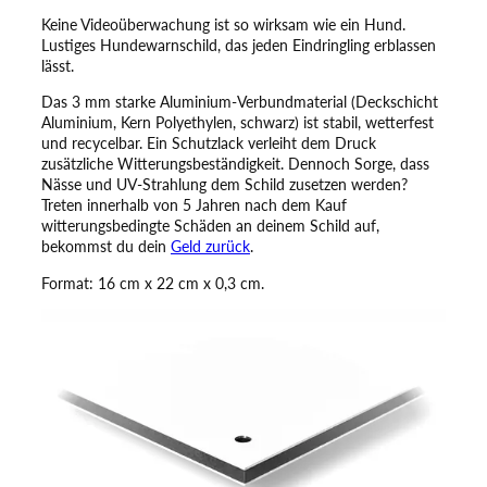
d
Keine Videoüberwachung ist so wirksam wie ein Hund.
e
Lustiges Hundewarnschild, das jeden Eindringling erblassen
w
lässt.
a
r
Das 3 mm starke Aluminium-Verbundmaterial (Deckschicht
n
Aluminium, Kern Polyethylen, schwarz) ist stabil, wetterfest
s
und recycelbar. Ein Schutzlack verleiht dem Druck
c
zusätzliche Witterungsbeständigkeit. Dennoch Sorge, dass
h
Nässe und UV-Strahlung dem Schild zusetzen werden?
i
Treten innerhalb von 5 Jahren nach dem Kauf
l
witterungsbedingte Schäden an deinem Schild auf,
d
bekommst du dein
Geld zurück
.
–
Format: 16 cm x 22 cm x 0,3 cm.
D
i
e
s
e
s
G
r
u
n