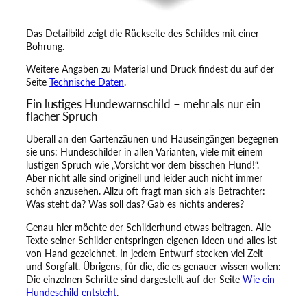
d
s
t
Das Detailbild zeigt die Rückseite des Schildes mit einer
ü
Bohrung.
c
Weitere Angaben zu Material und Druck findest du auf der
k
Seite
Technische Daten
.
i
s
Ein lustiges Hundewarnschild – mehr als nur ein
t
flacher Spruch
h
u
Überall an den Gartenzäunen und Hauseingängen begegnen
n
sie uns: Hundeschilder in allen Varianten, viele mit einem
d
lustigen Spruch wie „Vorsicht vor dem bisschen Hund!“.
ü
Aber nicht alle sind originell und leider auch nicht immer
b
schön anzusehen. Allzu oft fragt man sich als Betrachter:
e
Was steht da? Was soll das? Gab es nichts anderes?
r
w
Genau hier möchte der Schilderhund etwas beitragen. Alle
a
Texte seiner Schilder entspringen eigenen Ideen und alles ist
c
von Hand gezeichnet. In jedem Entwurf stecken viel Zeit
h
und Sorgfalt. Übrigens, für die, die es genauer wissen wollen:
t
Die einzelnen Schritte sind dargestellt auf der Seite
Wie ein
!
Hundeschild entsteht
.
M