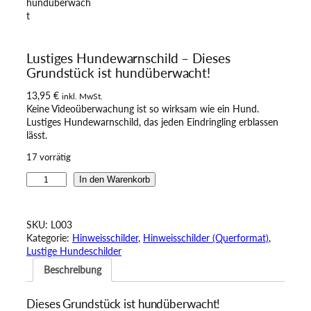
Lustiges Hundewarnschild – Dieses
Grundstück ist hundüberwacht!
13,95
€
inkl. MwSt.
Keine Videoüberwachung ist so wirksam wie ein Hund.
Lustiges Hundewarnschild, das jeden Eindringling erblassen
lässt.
17 vorrätig
L
In den Warenkorb
u
s
t
SKU:
L003
i
Kategorie:
Hinweisschilder
, 
Hinweisschilder (Querformat)
, 
g
Lustige Hundeschilder
e
Beschreibung
s
H
u
Dieses Grundstück ist hundüberwacht!
n