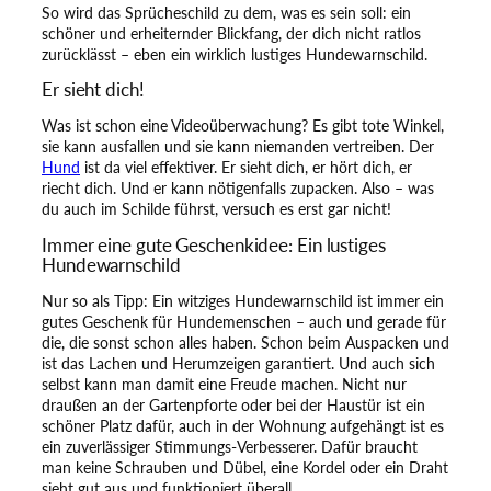
So wird das Sprücheschild zu dem, was es sein soll: ein
e
schöner und erheiternder Blickfang, der dich nicht ratlos
n
zurücklässt – eben ein wirklich lustiges Hundewarnschild.
g
e
Er sieht dich!
Was ist schon eine Videoüberwachung? Es gibt tote Winkel,
sie kann ausfallen und sie kann niemanden vertreiben. Der
Hund
ist da viel effektiver. Er sieht dich, er hört dich, er
riecht dich. Und er kann nötigenfalls zupacken. Also – was
du auch im Schilde führst, versuch es erst gar nicht!
Immer eine gute Geschenkidee: Ein lustiges
Hundewarnschild
Nur so als Tipp: Ein witziges Hundewarnschild ist immer ein
gutes Geschenk für Hundemenschen – auch und gerade für
die, die sonst schon alles haben. Schon beim Auspacken und
ist das Lachen und Herumzeigen garantiert. Und auch sich
selbst kann man damit eine Freude machen. Nicht nur
draußen an der Gartenpforte oder bei der Haustür ist ein
schöner Platz dafür, auch in der Wohnung aufgehängt ist es
ein zuverlässiger Stimmungs-Verbesserer. Dafür braucht
man keine Schrauben und Dübel, eine Kordel oder ein Draht
sieht gut aus und funktioniert überall.