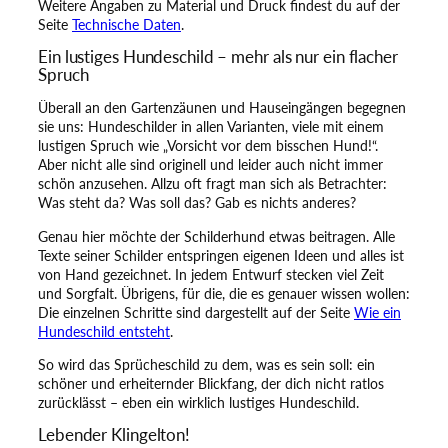
Weitere Angaben zu Material und Druck findest du auf der
l
Seite
Technische Daten
.
i
n
Ein lustiges Hundeschild – mehr als nur ein flacher
g
Spruch
e
l
Überall an den Gartenzäunen und Hauseingängen begegnen
t
sie uns: Hundeschilder in allen Varianten, viele mit einem
o
lustigen Spruch wie „Vorsicht vor dem bisschen Hund!“.
n
Aber nicht alle sind originell und leider auch nicht immer
!
schön anzusehen. Allzu oft fragt man sich als Betrachter:
M
Was steht da? Was soll das? Gab es nichts anderes?
e
n
Genau hier möchte der Schilderhund etwas beitragen. Alle
g
Texte seiner Schilder entspringen eigenen Ideen und alles ist
e
von Hand gezeichnet. In jedem Entwurf stecken viel Zeit
und Sorgfalt. Übrigens, für die, die es genauer wissen wollen:
Die einzelnen Schritte sind dargestellt auf der Seite
Wie ein
Hundeschild entsteht
.
So wird das Sprücheschild zu dem, was es sein soll: ein
schöner und erheiternder Blickfang, der dich nicht ratlos
zurücklässt – eben ein wirklich lustiges Hundeschild.
Lebender Klingelton!