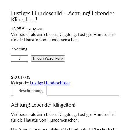
Lustiges Hundeschild – Achtung! Lebender
Klingelton!
13,95
€
inkl. MwSt.
Viel besser als ein lebloses Dingdong. Lustiges Hundeschild
für die Haustür von Hundemenschen.
2 vorrätig
L
In den Warenkorb
u
s
t
SKU:
L005
i
Kategorie:
Lustige Hundeschilder
g
Beschreibung
e
s
H
Achtung! Lebender Klingelton!
u
n
Viel besser als ein lebloses Dingdong. Lustiges Hundeschild
d
für die Haustür von Hundemenschen.
e
s
Das 3 mm starke Aluminium-Verbundmaterial (Deckschicht