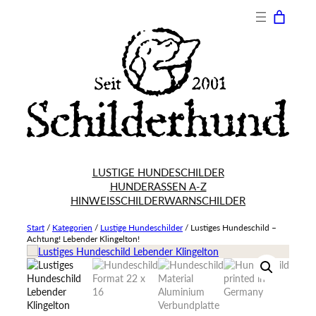
LUSTIGE HUNDESCHILDER
HUNDERASSEN A-Z
HINWEISSCHILDER
WARNSCHILDER
Start
/
Kategorien
/
Lustige Hundeschilder
/
Lustiges Hundeschild –
Achtung! Lebender Klingelton!