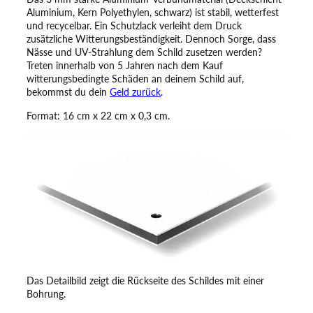
c
Aluminium, Kern Polyethylen, schwarz) ist stabil, wetterfest
h
und recycelbar. Ein Schutzlack verleiht dem Druck
i
zusätzliche Witterungsbeständigkeit. Dennoch Sorge, dass
l
Nässe und UV-Strahlung dem Schild zusetzen werden?
d
Treten innerhalb von 5 Jahren nach dem Kauf
–
witterungsbedingte Schäden an deinem Schild auf,
A
bekommst du dein
Geld zurück
.
c
Format: 16 cm x 22 cm x 0,3 cm.
h
t
u
n
g
!
L
e
b
e
n
d
e
Das Detailbild zeigt die Rückseite des Schildes mit einer
r
Bohrung.
K