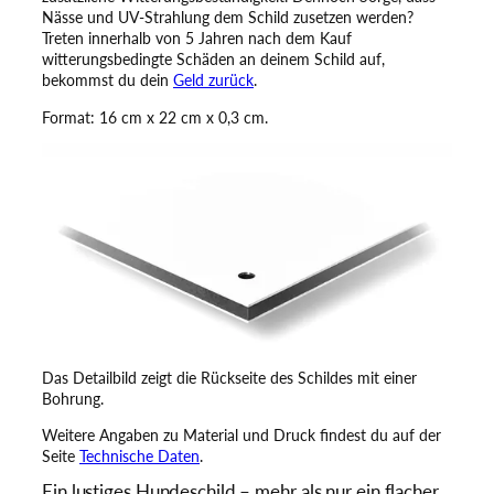
a
Nässe und UV-Strahlung dem Schild zusetzen werden?
p
Treten innerhalb von 5 Jahren nach dem Kauf
p
witterungsbedingte Schäden an deinem Schild auf,
y
bekommst du dein
Geld zurück
.
D
Format: 16 cm x 22 cm x 0,3 cm.
o
g
I
n
n
M
e
n
g
e
Das Detailbild zeigt die Rückseite des Schildes mit einer
Bohrung.
Weitere Angaben zu Material und Druck findest du auf der
Seite
Technische Daten
.
Ein lustiges Hundeschild – mehr als nur ein flacher