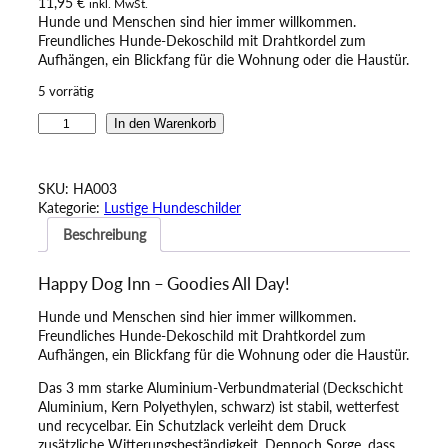
11,95
€
inkl. MwSt.
Hunde und Menschen sind hier immer willkommen.
Freundliches Hunde-Dekoschild mit Drahtkordel zum
Aufhängen, ein Blickfang für die Wohnung oder die Haustür.
5 vorrätig
H
In den Warenkorb
u
n
d
SKU:
HA003
e
Kategorie:
Lustige Hundeschilder
-
Beschreibung
D
e
k
Happy Dog Inn – Goodies All Day!
o
s
Hunde und Menschen sind hier immer willkommen.
c
Freundliches Hunde-Dekoschild mit Drahtkordel zum
h
Aufhängen, ein Blickfang für die Wohnung oder die Haustür.
i
l
Das 3 mm starke Aluminium-Verbundmaterial (Deckschicht
d
Aluminium, Kern Polyethylen, schwarz) ist stabil, wetterfest
–
und recycelbar. Ein Schutzlack verleiht dem Druck
H
zusätzliche Witterungsbeständigkeit. Dennoch Sorge, dass