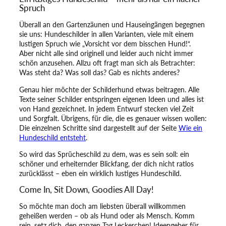
Spruch
Überall an den Gartenzäunen und Hauseingängen begegnen
sie uns: Hundeschilder in allen Varianten, viele mit einem
lustigen Spruch wie „Vorsicht vor dem bisschen Hund!“.
Aber nicht alle sind originell und leider auch nicht immer
schön anzusehen. Allzu oft fragt man sich als Betrachter:
Was steht da? Was soll das? Gab es nichts anderes?
Genau hier möchte der Schilderhund etwas beitragen. Alle
Texte seiner Schilder entspringen eigenen Ideen und alles ist
von Hand gezeichnet. In jedem Entwurf stecken viel Zeit
und Sorgfalt. Übrigens, für die, die es genauer wissen wollen:
Die einzelnen Schritte sind dargestellt auf der Seite
Wie ein
Hundeschild entsteht
.
So wird das Sprücheschild zu dem, was es sein soll: ein
schöner und erheiternder Blickfang, der dich nicht ratlos
zurücklässt – eben ein wirklich lustiges Hundeschild.
Come In, Sit Down, Goodies All Day!
So möchte man doch am liebsten überall willkommen
geheißen werden – ob als Hund oder als Mensch. Komm
rein, setz dich, den ganzen Tag Leckerchen! Ideengeber für