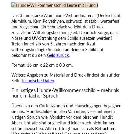
e
n
Das 3 mm starke Aluminium-Verbundmaterial (Deckschicht
s
Aluminium, Kern Polyethylen, schwarz) ist stabil, wetterfest
s
und recycelbar. Ein Schutzlack verleiht dem Druck
c
zusätzliche Witterungsbeständigkeit. Dennoch Sorge, dass
h
Nässe und UV-Strahlung dem Schild zusetzen werden?
i
Treten innerhalb von 5 Jahren nach dem Kauf
l
witterungsbedingte Schäden an deinem Schild auf,
d
bekommst du dein
Geld zurück
.
–
H
Format: 16 cm x 22 cm x 0,3 cm.
i
e
Weitere Angaben zu Material und Druck findest du auf der
r
Seite
Technische Daten
.
w
Ein lustiges Hunde-Willkommensschild – mehr als
o
nur ein flacher Spruch
h
n
Überall an den Gartenzäunen und Hauseingängen begegnen
e
sie uns: Hundeschilder in allen Varianten, viele mit einem
n
lustigen Spruch wie „Vorsicht vor dem bisschen Hund!“.
L
Aber nicht alle sind originell und leider auch nicht immer
e
schön anzusehen. Allzu oft fragt man sich als Betrachter:
u