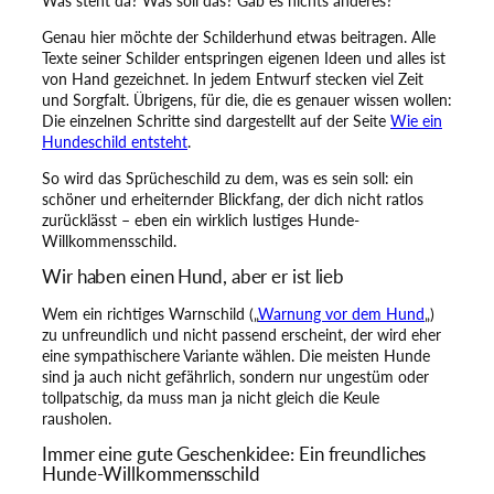
Was steht da? Was soll das? Gab es nichts anderes?
t
e
Genau hier möchte der Schilderhund etwas beitragen. Alle
m
Texte seiner Schilder entspringen eigenen Ideen und alles ist
i
von Hand gezeichnet. In jedem Entwurf stecken viel Zeit
t
und Sorgfalt. Übrigens, für die, die es genauer wissen wollen:
H
Die einzelnen Schritte sind dargestellt auf der Seite
Wie ein
u
Hundeschild entsteht
.
n
d
So wird das Sprücheschild zu dem, was es sein soll: ein
!
schöner und erheiternder Blickfang, der dich nicht ratlos
M
zurücklässt – eben ein wirklich lustiges Hunde-
e
Willkommensschild.
n
Wir haben einen Hund, aber er ist lieb
g
e
Wem ein richtiges Warnschild („
Warnung vor dem Hund
„)
zu unfreundlich und nicht passend erscheint, der wird eher
eine sympathischere Variante wählen. Die meisten Hunde
sind ja auch nicht gefährlich, sondern nur ungestüm oder
tollpatschig, da muss man ja nicht gleich die Keule
rausholen.
Immer eine gute Geschenkidee: Ein freundliches
Hunde-Willkommensschild