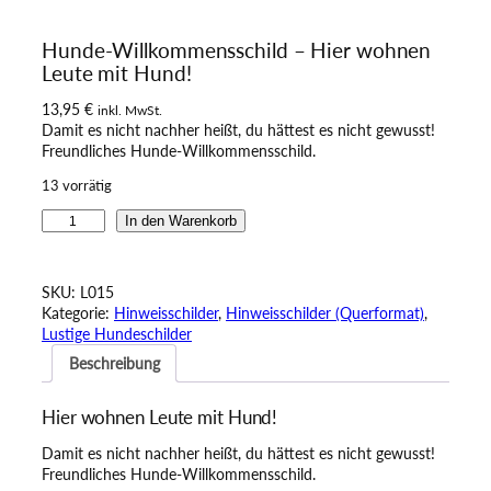
Hunde-Willkommensschild – Hier wohnen
Leute mit Hund!
13,95
€
inkl. MwSt.
Damit es nicht nachher heißt, du hättest es nicht gewusst!
Freundliches Hunde-Willkommensschild.
13 vorrätig
H
In den Warenkorb
u
n
d
SKU:
L015
e
Kategorie:
Hinweisschilder
, 
Hinweisschilder (Querformat)
, 
-
Lustige Hundeschilder
W
Beschreibung
i
l
l
Hier wohnen Leute mit Hund!
k
o
Damit es nicht nachher heißt, du hättest es nicht gewusst!
m
Freundliches Hunde-Willkommensschild.
m