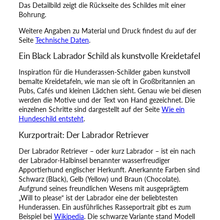
r
Das Detailbild zeigt die Rückseite des Schildes mit einer
d
Bohrung.
e
Weitere Angaben zu Material und Druck findest du auf der
n
Seite
Technische Daten
.
L
a
Ein Black Labrador Schild als kunstvolle Kreidetafel
b
r
Inspiration für die Hunderassen-Schilder gaben kunstvoll
a
bemalte Kreidetafeln, wie man sie oft in Großbritannien an
d
Pubs, Cafés und kleinen Lädchen sieht. Genau wie bei diesen
o
werden die Motive und der Text von Hand gezeichnet. Die
r
einzelnen Schritte sind dargestellt auf der Seite
Wie ein
M
Hundeschild entsteht
.
e
Kurzportrait: Der Labrador Retriever
n
g
Der Labrador Retriever – oder kurz Labrador – ist ein nach
e
der Labrador-Halbinsel benannter wasserfreudiger
Apportierhund englischer Herkunft. Anerkannte Farben sind
Schwarz (Black), Gelb (Yellow) und Braun (Chocolate).
Aufgrund seines freundlichen Wesens mit ausgeprägtem
„Will to please“ ist der Labrador eine der beliebtesten
Hunderassen. Ein ausführliches Rasseportrait gibt es zum
Beispiel bei
Wikipedia
. Die schwarze Variante stand Modell