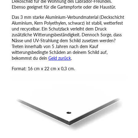
Dekoschild für die Wohnung des Labrador-Freundes.
S
Ebenso geeignet für die Gartenpforte oder die Haustür.
c
h
Das 3 mm starke Aluminium-Verbundmaterial (Deckschicht
i
Aluminium, Kern Polyethylen, schwarz) ist stabil, wetterfest
l
und recycelbar. Ein Schutzlack verleiht dem Druck
d
zusätzliche Witterungsbeständigkeit. Dennoch Sorge, dass
–
Nässe und UV-Strahlung dem Schild zusetzen werden?
E
Treten innerhalb von 5 Jahren nach dem Kauf
i
witterungsbedingte Schäden an deinem Schild auf,
n
bekommst du dein
Geld zurück
.
H
Format: 16 cm x 22 cm x 0,3 cm.
u
n
d
e
s
c
h
i
l
d
f
ü