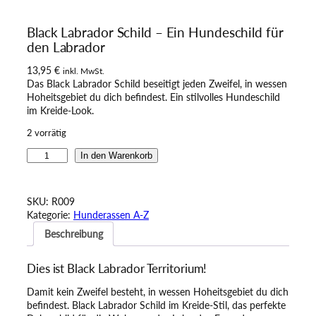
Black Labrador Schild – Ein Hundeschild für
den Labrador
13,95
€
inkl. MwSt.
Das Black Labrador Schild beseitigt jeden Zweifel, in wessen
Hoheitsgebiet du dich befindest. Ein stilvolles Hundeschild
im Kreide-Look.
2 vorrätig
B
In den Warenkorb
l
a
c
SKU:
R009
k
Kategorie:
Hunderassen A-Z
L
Beschreibung
a
b
r
Dies ist Black Labrador Territorium!
a
d
Damit kein Zweifel besteht, in wessen Hoheitsgebiet du dich
o
befindest. Black Labrador Schild im Kreide-Stil, das perfekte
r