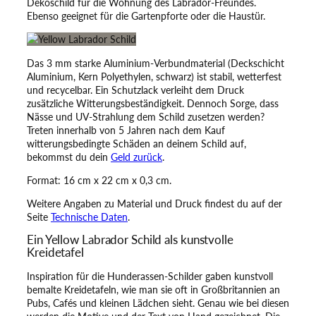
Dekoschild für die Wohnung des Labrador-Freundes.
r
Ebenso geeignet für die Gartenpforte oder die Haustür.
S
c
h
Das 3 mm starke Aluminium-Verbundmaterial (Deckschicht
i
Aluminium, Kern Polyethylen, schwarz) ist stabil, wetterfest
l
und recycelbar. Ein Schutzlack verleiht dem Druck
d
zusätzliche Witterungsbeständigkeit. Dennoch Sorge, dass
–
Nässe und UV-Strahlung dem Schild zusetzen werden?
E
Treten innerhalb von 5 Jahren nach dem Kauf
i
witterungsbedingte Schäden an deinem Schild auf,
n
bekommst du dein
Geld zurück
.
H
u
Format: 16 cm x 22 cm x 0,3 cm.
n
d
Weitere Angaben zu Material und Druck findest du auf der
e
Seite
Technische Daten
.
s
Ein Yellow Labrador Schild als kunstvolle
c
Kreidetafel
h
i
Inspiration für die Hunderassen-Schilder gaben kunstvoll
l
bemalte Kreidetafeln, wie man sie oft in Großbritannien an
d
Pubs, Cafés und kleinen Lädchen sieht. Genau wie bei diesen
f