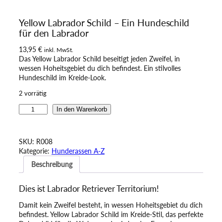
Yellow Labrador Schild – Ein Hundeschild
für den Labrador
13,95
€
inkl. MwSt.
Das Yellow Labrador Schild beseitigt jeden Zweifel, in
wessen Hoheitsgebiet du dich befindest. Ein stilvolles
Hundeschild im Kreide-Look.
2 vorrätig
Y
In den Warenkorb
e
l
l
SKU:
R008
o
Kategorie:
Hunderassen A-Z
w
Beschreibung
L
a
b
Dies ist Labrador Retriever Territorium!
r
a
Damit kein Zweifel besteht, in wessen Hoheitsgebiet du dich
d
befindest. Yellow Labrador Schild im Kreide-Stil, das perfekte
o