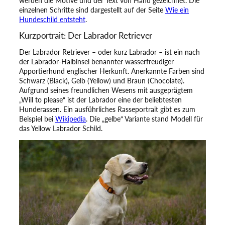
werden die Motive und der Text von Hand gezeichnet. Die
ü
einzelnen Schritte sind dargestellt auf der Seite
Wie ein
r
Hundeschild entsteht
.
d
e
Kurzportrait: Der Labrador Retriever
n
L
Der Labrador Retriever – oder kurz Labrador – ist ein nach
a
der Labrador-Halbinsel benannter wasserfreudiger
b
Apportierhund englischer Herkunft. Anerkannte Farben sind
r
Schwarz (Black), Gelb (Yellow) und Braun (Chocolate).
a
Aufgrund seines freundlichen Wesens mit ausgeprägtem
d
„Will to please“ ist der Labrador eine der beliebtesten
o
Hunderassen. Ein ausführliches Rasseportrait gibt es zum
r
Beispiel bei
Wikipedia
. Die „gelbe“ Variante stand Modell für
M
das Yellow Labrador Schild.
e
n
g
e