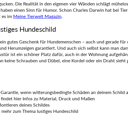
gucken. Die Realität in den eigenen vier Wänden schlägt mühel
g
aben einen Sinn für Humor. Schon Charles Darwin hat bei Tier
e
t es im
Meine Tierwelt Magazin
.
ustiges Hundeschild
r ein gutes Geschenk für Hundemenschen – auch und gerade für d
und Herumzeigen garantiert. Und auch sich selbst kann man dam
stür ist ein schöner Platz dafür, auch in der Wohnung aufgehängt
n keine Schrauben und Dübel, eine Kordel oder ein Draht sieht 
-Garantie, wenn witterungsbedingte Schäden an deinem Schild a
findet hier Infos zu Material, Druck und Maßen
ontieren deines Schildes
t mehr zum Thema lustiges Hundeschild