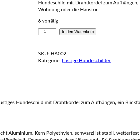
Hundeschild mit Drahtkordel zum Aufhängen, e
Wohnung oder die Haustür.
6 vorrätig
L
In den Warenkorb
u
s
t
SKU:
HA002
i
Kategorie:
Lustige Hundeschilder
g
e
s
H
!
u
n
ustiges Hundeschild mit Drahtkordel zum Aufhängen, ein Blick
d
e
s
c
 Aluminium, Kern Polyethylen, schwarz) ist stabil, wetterfest 
h
beständigkeit. Dennoch Sorge, dass Nässe und UV-Strahlung dem