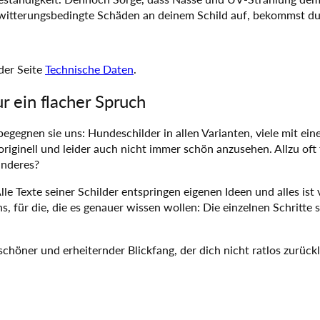
i
witterungsbedingte Schäden an deinem Schild auf, bekommst d
l
d
–
A
der Seite
Technische Daten
.
c
h
r ein flacher Spruch
t
u
egnen sie uns: Hundeschilder in allen Varianten, viele mit ein
n
originell und leider auch nicht immer schön anzusehen. Allzu oft 
g
anderes?
,
e Texte seiner Schilder entspringen eigenen Ideen und alles ist
C
, für die, die es genauer wissen wollen: Die einzelnen Schritte s
l
o
w
schöner und erheiternder Blickfang, der dich nicht ratlos zurück
n
!
M
e
n