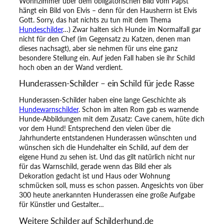
Wohnzimmer über dem obligatorischen Bild vom Papst
hängt ein Bild von Elvis – denn für den Hausherrn ist Elvis
Gott. Sorry, das hat nichts zu tun mit dem Thema
Hundeschilder
…) Zwar halten sich Hunde im Normalfall gar
nicht für den Chef (im Gegensatz zu Katzen, denen man
dieses nachsagt), aber sie nehmen für uns eine ganz
besondere Stellung ein. Auf jeden Fall haben sie ihr Schild
hoch oben an der Wand verdient.
Hunderassen-Schilder – ein Schild für jede Rasse
Hunderassen-Schilder haben eine lange Geschichte als
Hundewarnschilder
. Schon im alten Rom gab es warnende
Hunde-Abbildungen mit dem Zusatz: Cave canem, hüte dich
vor dem Hund! Entsprechend den vielen über die
Jahrhunderte entstandenen Hunderassen wünschten und
wünschen sich die Hundehalter ein Schild, auf dem der
eigene Hund zu sehen ist. Und das gilt natürlich nicht nur
für das Warnschild, gerade wenn das Bild eher als
Dekoration gedacht ist und Haus oder Wohnung
schmücken soll, muss es schon passen. Angesichts von über
300 heute anerkannten Hunderassen eine große Aufgabe
für Künstler und Gestalter…
Weitere Schilder auf Schilderhund.de