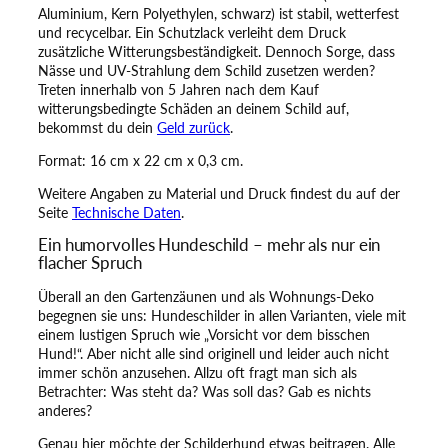
Aluminium, Kern Polyethylen, schwarz) ist stabil, wetterfest
c
und recycelbar. Ein Schutzlack verleiht dem Druck
h
zusätzliche Witterungsbeständigkeit. Dennoch Sorge, dass
i
Nässe und UV-Strahlung dem Schild zusetzen werden?
l
Treten innerhalb von 5 Jahren nach dem Kauf
d
witterungsbedingte Schäden an deinem Schild auf,
–
bekommst du dein
Geld zurück
.
H
o
Format: 16 cm x 22 cm x 0,3 cm.
f
f
Weitere Angaben zu Material und Druck findest du auf der
e
Seite
Technische Daten
.
n
Ein humorvolles Hundeschild – mehr als nur ein
t
flacher Spruch
l
i
Überall an den Gartenzäunen und als Wohnungs-Deko
c
begegnen sie uns: Hundeschilder in allen Varianten, viele mit
h
einem lustigen Spruch wie „Vorsicht vor dem bisschen
m
Hund!“. Aber nicht alle sind originell und leider auch nicht
ö
immer schön anzusehen. Allzu oft fragt man sich als
g
Betrachter: Was steht da? Was soll das? Gab es nichts
e
anderes?
n
S
Genau hier möchte der Schilderhund etwas beitragen. Alle