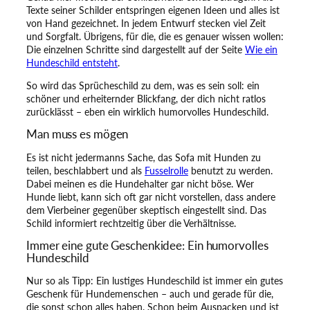
i
Texte seiner Schilder entspringen eigenen Ideen und alles ist
e
von Hand gezeichnet. In jedem Entwurf stecken viel Zeit
H
und Sorgfalt. Übrigens, für die, die es genauer wissen wollen:
u
Die einzelnen Schritte sind dargestellt auf der Seite
Wie ein
n
Hundeschild entsteht
.
d
e
So wird das Sprücheschild zu dem, was es sein soll: ein
!
schöner und erheiternder Blickfang, der dich nicht ratlos
M
zurücklässt – eben ein wirklich humorvolles Hundeschild.
e
Man muss es mögen
n
g
Es ist nicht jedermanns Sache, das Sofa mit Hunden zu
e
teilen, beschlabbert und als
Fusselrolle
benutzt zu werden.
Dabei meinen es die Hundehalter gar nicht böse. Wer
Hunde liebt, kann sich oft gar nicht vorstellen, dass andere
dem Vierbeiner gegenüber skeptisch eingestellt sind. Das
Schild informiert rechtzeitig über die Verhältnisse.
Immer eine gute Geschenkidee: Ein humorvolles
Hundeschild
Nur so als Tipp: Ein lustiges Hundeschild ist immer ein gutes
Geschenk für Hundemenschen – auch und gerade für die,
die sonst schon alles haben. Schon beim Auspacken und ist