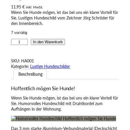
11,95
€
inkl. MwSt.
Wenn Sie Hunde mögen, ist das bei uns ein klarer Vorteil für
Sie. Lustiges Hundeschild vom Zeichner Jörg Schröder für
den Innenbereich.
7 vorrätig
H
In den Warenkorb
u
m
o
SKU:
HA001
r
Kategorie:
Lustige Hundeschilder
v
Beschreibung
o
l
l
Hoffentlich mögen Sie Hunde!
e
s
Wenn Sie Hunde mögen, ist das bei uns ein klarer Vorteil für
H
Sie. Humorvolles Hundeschild mit Drahtkordel zum
u
Aufhängen in der Wohnung.
n
d
e
Das 3 mm starke Aluminium-Verbundmaterial (Deckschicht
s