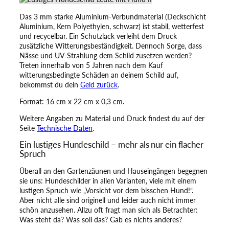
c
Das 3 mm starke Aluminium-Verbundmaterial (Deckschicht
h
Aluminium, Kern Polyethylen, schwarz) ist stabil, wetterfest
i
und recycelbar. Ein Schutzlack verleiht dem Druck
l
zusätzliche Witterungsbeständigkeit. Dennoch Sorge, dass
d
Nässe und UV-Strahlung dem Schild zusetzen werden?
–
Treten innerhalb von 5 Jahren nach dem Kauf
H
witterungsbedingte Schäden an deinem Schild auf,
i
bekommst du dein
Geld zurück
.
e
r
Format: 16 cm x 22 cm x 0,3 cm.
w
o
Weitere Angaben zu Material und Druck findest du auf der
h
Seite
Technische Daten
.
n
Ein lustiges Hundeschild – mehr als nur ein flacher
e
Spruch
n
L
Überall an den Gartenzäunen und Hauseingängen begegnen
e
sie uns: Hundeschilder in allen Varianten, viele mit einem
u
lustigen Spruch wie „Vorsicht vor dem bisschen Hund!“.
t
Aber nicht alle sind originell und leider auch nicht immer
e
schön anzusehen. Allzu oft fragt man sich als Betrachter:
m
Was steht da? Was soll das? Gab es nichts anderes?
i