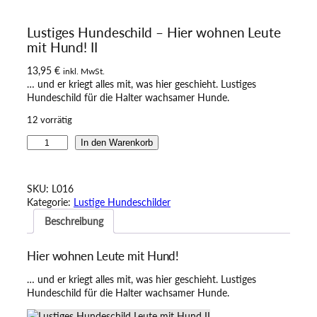
Lustiges Hundeschild – Hier wohnen Leute
mit Hund! II
13,95
€
inkl. MwSt.
… und er kriegt alles mit, was hier geschieht. Lustiges
Hundeschild für die Halter wachsamer Hunde.
12 vorrätig
L
In den Warenkorb
u
s
t
SKU:
L016
i
Kategorie:
Lustige Hundeschilder
g
Beschreibung
e
s
H
Hier wohnen Leute mit Hund!
u
n
… und er kriegt alles mit, was hier geschieht. Lustiges
d
Hundeschild für die Halter wachsamer Hunde.
e
s