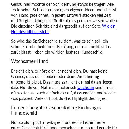
t
Genau hier möchte der Schilderhund etwas beitragen. Alle
H
Texte seiner Schilder entspringen eigenen Ideen und alles ist
u
von Hand gezeichnet. In jedem Entwurf stecken viel Zeit
n
und Sorgfalt. Übrigens, für die, die es genauer wissen wollen:
d
Die einzelnen Schritte sind dargestellt auf der Seite
Wie ein
!
Hundeschild entsteht
.
I
I
So wird das Sprücheschild zu dem, was es sein soll: ein
M
schöner und erheiternder Blickfang, der dich nicht ratlos
e
zurücklässt – eben ein wirklich lustiges Hundeschild.
n
Wachsamer Hund
g
e
Er sieht dich, er hört dich, er riecht dich. Du hast keine
Chance, dass dein Treiben oder deine Annäherung
unbemerkt bleibt. Das muss gar nicht einmal daran liegen,
dass Hunde von Natur aus notorisch
wachsam
sind – nein,
oft warten sie auch einfach darauf, dass endlich mal wieder
was passiert. Vielleicht bist du das Highlight des Tages.
Immer eine gute Geschenkidee: Ein lustiges
Hundeschild
Nur so als Tipp: Ein witziges Hundeschild ist immer ein
gutes Geschenk für Hundemenschen – auch und gerade für