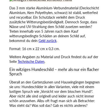
c
Das 3 mm starke Aluminium-Verbundmaterial (Deckschicht
h
Aluminium, Kern Polyethylen, schwarz) ist stabil, wetterfest
i
und recycelbar. Ein Schutzlack verleiht dem Druck
l
zusätzliche Witterungsbeständigkeit. Dennoch Sorge, dass
d
Nässe und UV-Strahlung dem Schild zusetzen werden?
–
Treten innerhalb von 5 Jahren nach dem Kauf
A
witterungsbedingte Schäden an deinem Schild auf,
c
bekommst du dein
Geld zurück
.
h
t
Format: 16 cm x 22 cm x 0,3 cm.
u
n
Weitere Angaben zu Material und Druck findest du auf der
g
Seite
Technische Daten
.
!
Ein witziges Hundeschild – mehr als nur ein flacher
V
Spruch
e
r
Überall an den Gartenzäunen und Hauseingängen begegnen
r
sie uns: Hundeschilder in allen Varianten, viele mit einem
ü
lustigen Spruch wie „Vorsicht vor dem bisschen Hund!“.
c
Aber nicht alle sind originell und leider auch nicht immer
k
schön anzusehen. Allzu oft fragt man sich als Betrachter:
t
Was steht da? Was soll das? Gab es nichts anderes?
e