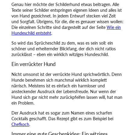
r
Genau hier möchte der Schilderhund etwas beitragen. Alle
H
Texte seiner Schilder entspringen eigenen Ideen und alles ist
u
von Hand gezeichnet. In jedem Entwurf stecken viel Zeit
n
und Sorgfalt. Übrigens, für die, die es genauer wissen wollen:
d
Die einzelnen Schritte sind dargestellt auf der Seite
Wie ein
!
Hundeschild entsteht
.
M
e
So wird das Sprücheschild zu dem, was es sein soll: ein
n
schöner und erheiternder Blickfang, der dich nicht ratlos
g
zurücklässt – eben ein wirklich witziges Hundeschild.
e
Ein verrückter Hund
Nicht umsonst ist der verrückte Hund sprichwörtlich. Denn
Hunde benehmen sich manchmal wirklich komplett
närrisch. Meistens ist es einfach ein harmloser und
ansteckender Ausdruck der Lebensfreude. Nur wenn der
Hund sich gar nicht mehr zurückpfeifen lassen will, hat man
ein Problem.
Der Ausdruck hat es sogar zum Namen eines scharfen
Cocktails geschafft. Das Rezept gibt es zum Beispiel bei
Chefkoch
.
Immer eine gute Geschenkidee: Ein witziges