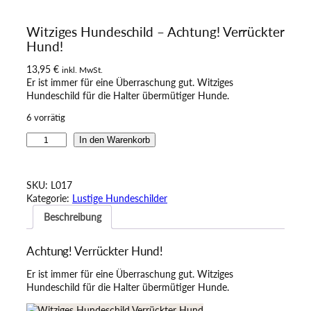
Witziges Hundeschild – Achtung! Verrückter
Hund!
13,95
€
inkl. MwSt.
Er ist immer für eine Überraschung gut. Witziges
Hundeschild für die Halter übermütiger Hunde.
6 vorrätig
W
In den Warenkorb
i
t
z
SKU:
L017
i
Kategorie:
Lustige Hundeschilder
g
Beschreibung
e
s
H
Achtung! Verrückter Hund!
u
n
Er ist immer für eine Überraschung gut. Witziges
d
Hundeschild für die Halter übermütiger Hunde.
e
s