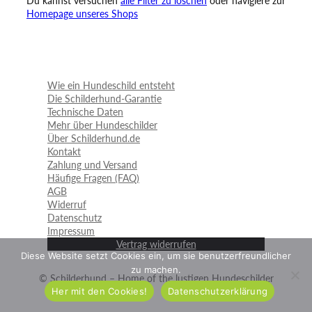
Du kannst versuchen
alle Filter zu löschen
oder navigiere zur
Homepage unseres Shops
Wie ein Hundeschild entsteht
Die Schilderhund-Garantie
Technische Daten
Mehr über Hundeschilder
Über Schilderhund.de
Kontakt
Zahlung und Versand
Häufige Fragen (FAQ)
AGB
Widerruf
Datenschutz
Impressum
Vertrag widerrufen
Diese Website setzt Cookies ein, um sie benutzerfreundlicher
zu machen.
© Schilderhund – Home of the lustigen Hundeschilder
Her mit den Cookies!
Datenschutzerklärung