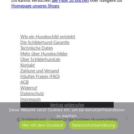
Du kannst versuchen
alle Filter zu löschen
oder navigiere zur
Homepage unseres Shops
Wie ein Hundeschild entsteht
Die Schilderhund-Garantie
Technische Daten
Mehr über Hundeschilder
Über Schilderhund.de
Kontakt
Zahlung und Versand
Häufige Fragen (FAQ)
AGB
Widerruf
Datenschutz
Impressum
Vertrag widerrufen
Diese Website setzt Cookies ein, um sie benutzerfreundlicher
zu machen.
© Schilderhund – Home of the lustigen Hundeschilder
Her mit den Cookies!
Datenschutzerklärung