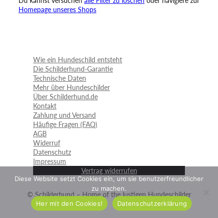
Du kannst versuchen
alle Filter zu löschen
oder navigiere zur
Homepage unseres Shops
Wie ein Hundeschild entsteht
Die Schilderhund-Garantie
Technische Daten
Mehr über Hundeschilder
Über Schilderhund.de
Kontakt
Zahlung und Versand
Häufige Fragen (FAQ)
AGB
Widerruf
Datenschutz
Impressum
Vertrag widerrufen
Diese Website setzt Cookies ein, um sie benutzerfreundlicher
zu machen.
© Schilderhund – Home of the lustigen Hundeschilder
Her mit den Cookies!
Datenschutzerklärung