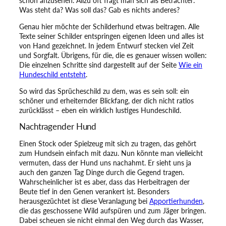
schön anzusehen. Allzu oft fragt man sich als Betrachter:
d
Was steht da? Was soll das? Gab es nichts anderes?
!
M
Genau hier möchte der Schilderhund etwas beitragen. Alle
e
Texte seiner Schilder entspringen eigenen Ideen und alles ist
n
von Hand gezeichnet. In jedem Entwurf stecken viel Zeit
g
und Sorgfalt. Übrigens, für die, die es genauer wissen wollen:
e
Die einzelnen Schritte sind dargestellt auf der Seite
Wie ein
Hundeschild entsteht
.
So wird das Sprücheschild zu dem, was es sein soll: ein
schöner und erheiternder Blickfang, der dich nicht ratlos
zurücklässt – eben ein wirklich lustiges Hundeschild.
Nachtragender Hund
Einen Stock oder Spielzeug mit sich zu tragen, das gehört
zum Hundsein einfach mit dazu. Nun könnte man vielleicht
vermuten, dass der Hund uns nachahmt. Er sieht uns ja
auch den ganzen Tag Dinge durch die Gegend tragen.
Wahrscheinlicher ist es aber, dass das Herbeitragen der
Beute tief in den Genen verankert ist. Besonders
herausgezüchtet ist diese Veranlagung bei
Apportierhunden
,
die das geschossene Wild aufspüren und zum Jäger bringen.
Dabei scheuen sie nicht einmal den Weg durch das Wasser,