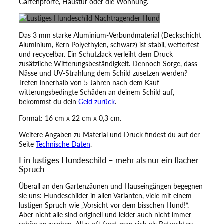
Gartenpforte, Haustür oder die Wohnung.
s
c
h
Das 3 mm starke Aluminium-Verbundmaterial (Deckschicht
i
Aluminium, Kern Polyethylen, schwarz) ist stabil, wetterfest
l
und recycelbar. Ein Schutzlack verleiht dem Druck
d
zusätzliche Witterungsbeständigkeit. Dennoch Sorge, dass
–
Nässe und UV-Strahlung dem Schild zusetzen werden?
N
Treten innerhalb von 5 Jahren nach dem Kauf
a
witterungsbedingte Schäden an deinem Schild auf,
c
bekommst du dein
Geld zurück
.
h
t
Format: 16 cm x 22 cm x 0,3 cm.
r
a
Weitere Angaben zu Material und Druck findest du auf der
g
Seite
Technische Daten
.
e
Ein lustiges Hundeschild – mehr als nur ein flacher
n
Spruch
d
e
Überall an den Gartenzäunen und Hauseingängen begegnen
r
sie uns: Hundeschilder in allen Varianten, viele mit einem
H
lustigen Spruch wie „Vorsicht vor dem bisschen Hund!“.
u
Aber nicht alle sind originell und leider auch nicht immer
n