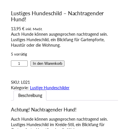
Lustiges Hundeschild – Nachtragender
Hund!
13,95
€
inkl. MwSt.
Auch Hunde können ausgesprochen nachtragend sein.
Lustiges Hundeschild, ein Blickfang für Gartenpforte,
Haustür oder die Wohnung.
5 vorrätig
L
In den Warenkorb
u
s
t
SKU:
L021
i
Kategorie:
Lustige Hundeschilder
g
Beschreibung
e
s
H
Achtung! Nachtragender Hund!
u
n
Auch Hunde können ausgesprochen nachtragend sein.
d
Lustiges Hundeschild im Kreide-Stil, ein Blickfang für
e